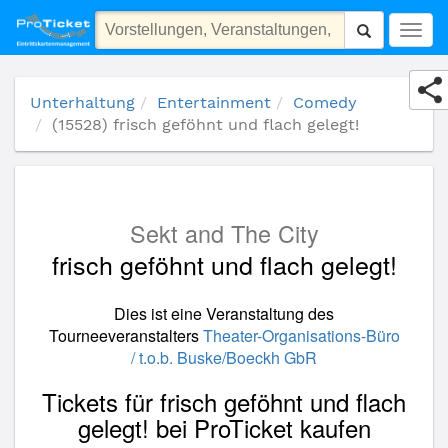
(15528) frisch geföhnt und flach gelegt!
Togg
navig
Unterhaltung
Entertainment
Comedy
(15528) frisch geföhnt und flach gelegt!
Sekt and The City
frisch geföhnt und flach gelegt!
Dies ist eine Veranstaltung des
Tourneeveranstalters
Theater-Organisations-Büro
/ t.o.b. Buske/Boeckh GbR
Tickets für frisch geföhnt und flach
gelegt! bei ProTicket kaufen