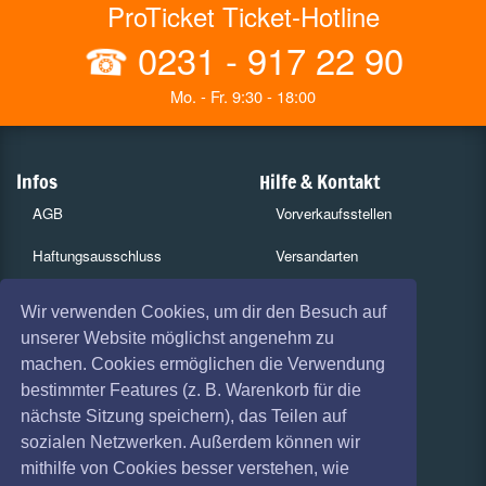
ProTicket Ticket-Hotline
☎
0231 - 917 22 90
Mo. - Fr. 9:30 - 18:00
Infos
Hilfe & Kontakt
AGB
Vorverkaufsstellen
Haftungsausschluss
Versandarten
Datenschutz
Zahlungsarten
Wir verwenden Cookies, um dir den Besuch auf
unserer Website möglichst angenehm zu
Widerruf
FAQ
machen. Cookies ermöglichen die Verwendung
Impressum
Services
bestimmter Features (z. B. Warenkorb für die
nächste Sitzung speichern), das Teilen auf
Absagen
Gutscheine
sozialen Netzwerken. Außerdem können wir
Geschäftskunden
mithilfe von Cookies besser verstehen, wie