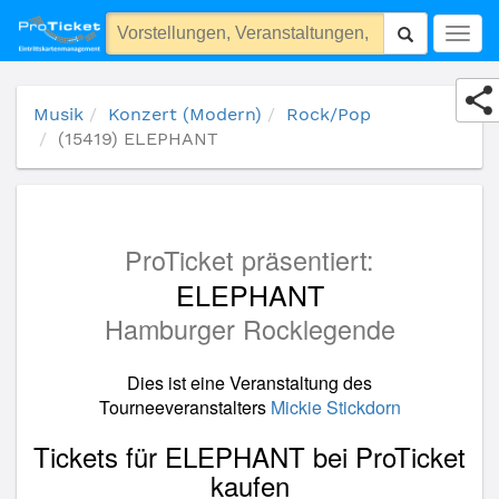
(15419) ELEPHANT
Togg
navig
Musik
Konzert (Modern)
Rock/Pop
(15419) ELEPHANT
ProTicket präsentiert:
ELEPHANT
Hamburger Rocklegende
Dies ist eine Veranstaltung des
Tourneeveranstalters
Mickie Stickdorn
Tickets für ELEPHANT bei ProTicket
kaufen