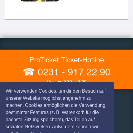
ProTicket Ticket-Hotline
☎
0231 - 917 22 90
Mo. - Fr. 9:30 - 18:00
Wir verwenden Cookies, um dir den Besuch auf
unserer Website möglichst angenehm zu
Infos
Hilfe & Kontakt
machen. Cookies ermöglichen die Verwendung
bestimmter Features (z. B. Warenkorb für die
AGB
Vorverkaufsstellen
nächste Sitzung speichern), das Teilen auf
Haftungsausschluss
Versandarten
sozialen Netzwerken. Außerdem können wir