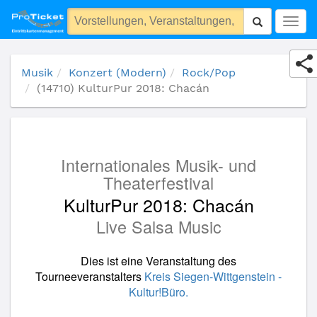
(14710) KulturPur 2018: Chacán
Togg
navig
Musik
Konzert (Modern)
Rock/Pop
(14710) KulturPur 2018: Chacán
Internationales Musik- und
Theaterfestival
KulturPur 2018: Chacán
Live Salsa Music
Dies ist eine Veranstaltung des
Tourneeveranstalters
Kreis Siegen-Wittgenstein -
Kultur!Büro.