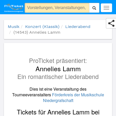
(14543) Annelies Lamm
Togg
navig
Musik
Konzert (Klassik)
Liederabend
(14543) Annelies Lamm
ProTicket präsentiert:
Annelies Lamm
Ein romantischer Liederabend
Dies ist eine Veranstaltung des
Tourneeveranstalters
Förderkreis der Musikschule
Niedergrafschaft
Tickets für Annelies Lamm bei