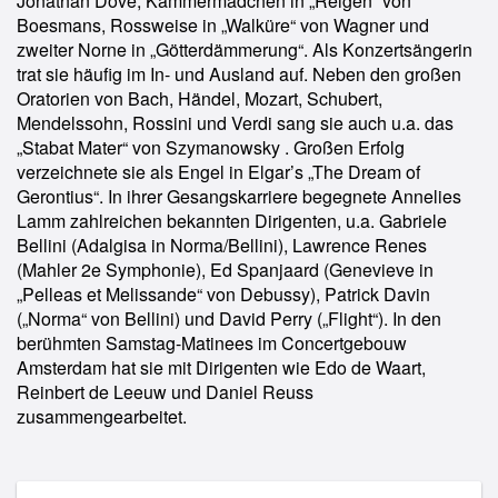
Jonathan Dove, Kammermädchen in „Reigen“ von
Boesmans, Rossweise in „Walküre“ von Wagner und
zweiter Norne in „Götterdämmerung“. Als Konzertsängerin
trat sie häufig im In- und Ausland auf. Neben den großen
Oratorien von Bach, Händel, Mozart, Schubert,
Mendelssohn, Rossini und Verdi sang sie auch u.a. das
„Stabat Mater“ von Szymanowsky . Großen Erfolg
verzeichnete sie als Engel in Elgar’s „The Dream of
Gerontius“. In ihrer Gesangskarriere begegnete Annelies
Lamm zahlreichen bekannten Dirigenten, u.a. Gabriele
Bellini (Adalgisa in Norma/Bellini), Lawrence Renes
(Mahler 2e Symphonie), Ed Spanjaard (Genevieve in
„Pelleas et Melissande“ von Debussy), Patrick Davin
(„Norma“ von Bellini) und David Perry („Flight“). In den
berühmten Samstag-Matinees im Concertgebouw
Amsterdam hat sie mit Dirigenten wie Edo de Waart,
Reinbert de Leeuw und Daniel Reuss
zusammengearbeitet.