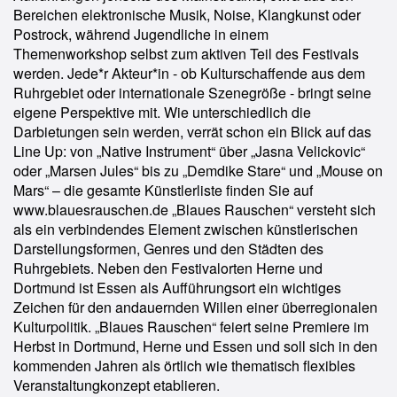
Bereichen elektronische Musik, Noise, Klangkunst oder
Postrock, während Jugendliche in einem
Themenworkshop selbst zum aktiven Teil des Festivals
werden. Jede*r Akteur*in - ob Kulturschaffende aus dem
Ruhrgebiet oder internationale Szenegröße - bringt seine
eigene Perspektive mit. Wie unterschiedlich die
Darbietungen sein werden, verrät schon ein Blick auf das
Line Up: von „Native Instrument“ über „Jasna Velickovic“
oder „Marsen Jules“ bis zu „Demdike Stare“ und „Mouse on
Mars“ – die gesamte Künstlerliste finden Sie auf
www.blauesrauschen.de „Blaues Rauschen“ versteht sich
als ein verbindendes Element zwischen künstlerischen
Darstellungsformen, Genres und den Städten des
Ruhrgebiets. Neben den Festivalorten Herne und
Dortmund ist Essen als Aufführungsort ein wichtiges
Zeichen für den andauernden Willen einer überregionalen
Kulturpolitik. „Blaues Rauschen“ feiert seine Premiere im
Herbst in Dortmund, Herne und Essen und soll sich in den
kommenden Jahren als örtlich wie thematisch flexibles
Veranstaltungkonzept etablieren.