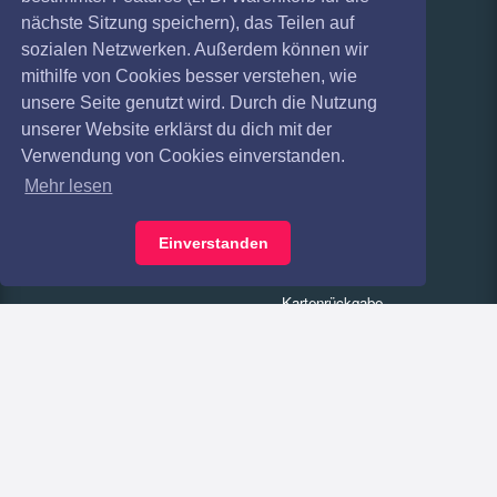
nächste Sitzung speichern), das Teilen auf
Haftungsausschluss
Versandarten
sozialen Netzwerken. Außerdem können wir
mithilfe von Cookies besser verstehen, wie
Datenschutz
Zahlungsarten
unsere Seite genutzt wird. Durch die Nutzung
Widerruf
FAQ
unserer Website erklärst du dich mit der
Verwendung von Cookies einverstanden.
Impressum
Services
Mehr lesen
Absagen
Gutscheine
Einverstanden
Geschäftskunden
Kartenrückgabe
Besucherregistrierung