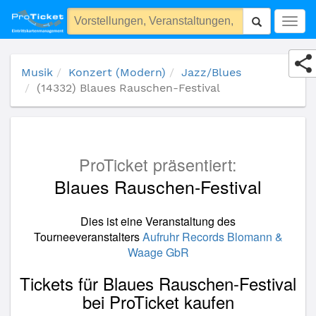
(14332) Blaues Rauschen-Festival
Togg
navig
Musik
Konzert (Modern)
Jazz/Blues
(14332) Blaues Rauschen-Festival
ProTicket präsentiert:
Blaues Rauschen-Festival
Dies ist eine Veranstaltung des
Tourneeveranstalters
Aufruhr Records Blomann &
Waage GbR
Tickets für Blaues Rauschen-Festival
bei ProTicket kaufen