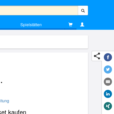
Spielstätten
.
itung
ket kaufen