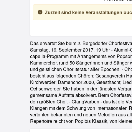
Zurzeit sind keine Veranstaltungen buc
Das erwartet Sie beim 2. Bergedorfer Chorfestiv
Werken in verschiedenen Sprachen. Eine bunte M
Samstag, 16. September 2017, 19 Uhr - Alumni-C
70 Menschen, die hier gemeinsam singen. - Maulfa
capella-Programm mit Arrangements von Popsong
Capella-Pop aus Hamburg. Die fünf Freunde sch
Kammerchor, rund 50 Sängerinnen und Sänger w
Musikrichtung. So reicht ihr Repertoire von alter
und geistlichen Chorliteratur aller Epochen. - C
Balladen, Hard-Rock bis zu Computerspielmusik. 
besteht aus folgenden Chören: Gesangverein H
inklusive Chor Hamburgs. Entstanden ist der C
Kirchwerder; Damenchor 2000, Geesthacht; Lied
Künstlernetzwerkes "barner 16", bei dem
Ochsenwerder. Sie haben in der jüngsten Vergan
Behinderung als Musiker/-innen arbeiten und in Ban
gemeinsame Auftritte absolviert. Beim Chorfesti
die Idee kamen, Chormusik zu machen. - Sou
den größten Chor. - ClangVarben - das ist die V
Winsen/Luhe. Das Repertoire umfasst drei- bis s
Klängen mit dem Schwung von internationalen Rh
aus Jazz, Pop und Gospel und neuerdin
vertonten bekannten und neuen Melodien aus all
Repertoire reicht von Pop bis Klassik, von klein