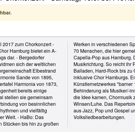
hbar.
al 2017 zum Chorkonzert -
ischung, wie auch die ca.
hor Hamburg bietet ein A-
ul steht für 5-köpfigen A-
s dar. - Bergedorfer
euen sich vor keiner
idmen sich der weltlichen
nativem Indie-Pop über Pop,
horgemeinschaft Elbestrand
- Sounddrops ist der erste
armonie Sande von 1895,
hor, als Mitglieder des
ertafel Harmonia von 1873,
 Menschen mit und ohne
genheit bereits einige
ds zusammenspielen, auf
val stellen sie gemeinsam
nd & Pepper kommen aus
erbindung von besinnlichen
iebenstimmige Arrangements
ythmen und vielfältig
gs auch crossover
er Welt. - HaBo: Das
Volksliedbearbeitungen.
en Stücken bis hin zu großen