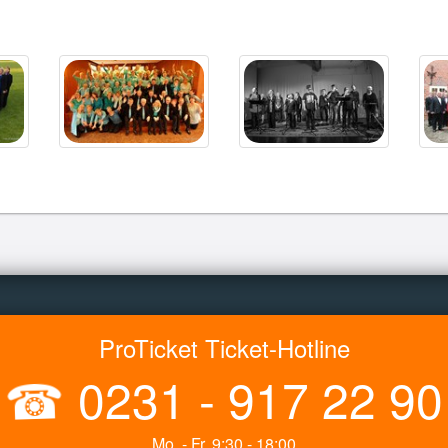
ProTicket Ticket-Hotline
☎
0231 - 917 22 90
Mo. - Fr. 9:30 - 18:00