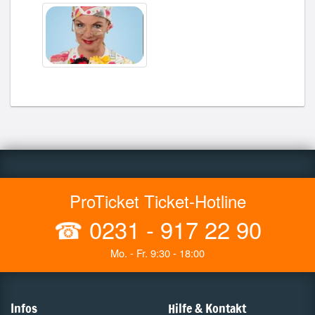
ProTicket Ticket-Hotline
☎
0231 - 917 22 90
Mo. - Fr. 9:30 - 18:00
Infos
Hilfe & Kontakt