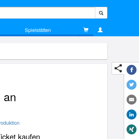
Spielstätten
n an
roduktion
Ticket kaufen