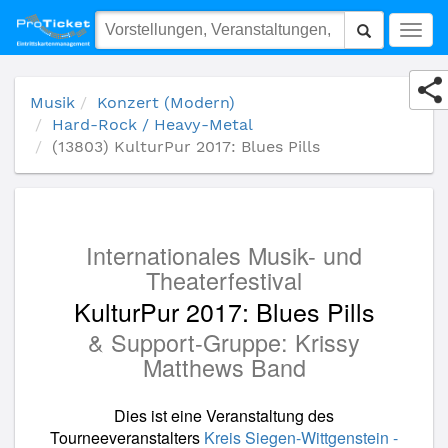
(13803) KulturPur 2017: Blues Pills
Togg
navig
Musik
Konzert (Modern)
Hard-Rock / Heavy-Metal
(13803) KulturPur 2017: Blues Pills
Internationales Musik- und
Theaterfestival
KulturPur 2017: Blues Pills
& Support-Gruppe: Krissy
Matthews Band
Dies ist eine Veranstaltung des
Tourneeveranstalters
Kreis Siegen-Wittgenstein -