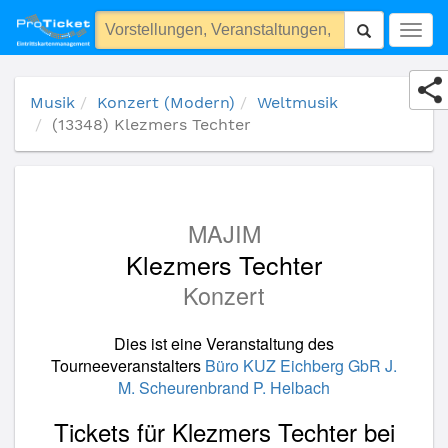
(13348) Klezmers Techter
Togg
navig
Musik
Konzert (Modern)
Weltmusik
(13348) Klezmers Techter
MAJIM
Klezmers Techter
Konzert
Dies ist eine Veranstaltung des
Tourneeveranstalters
Büro KUZ Eichberg GbR J.
M. Scheurenbrand P. Helbach
Tickets für Klezmers Techter bei