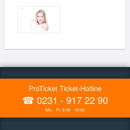
ProTicket Ticket-Hotline
☎
0231 - 917 22 90
Mo. - Fr. 9:30 - 18:00