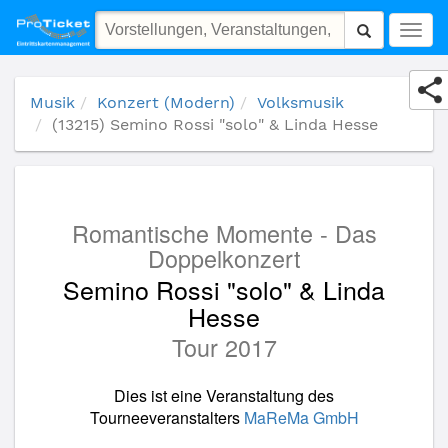
(13215) Semino Rossi "solo" & Linda Hesse
Togg
navig
Musik
Konzert (Modern)
Volksmusik
(13215) Semino Rossi "solo" & Linda Hesse
Romantische Momente - Das
Doppelkonzert
Semino Rossi "solo" & Linda
Hesse
Tour 2017
Dies ist eine Veranstaltung des
Tourneeveranstalters
MaReMa GmbH