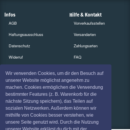
Infos
Hilfe & Kontakt
AGB
Vorverkaufsstellen
Haftungsausschluss
Versandarten
Datenschutz
Zahlungsarten
Widerruf
FAQ
Impressum
Services
Wir verwenden Cookies, um dir den Besuch auf
Absagen
Gutscheine
unserer Website möglichst angenehm zu
machen. Cookies ermöglichen die Verwendung
Geschäftskunden
bestimmter Features (z. B. Warenkorb für die
nächste Sitzung speichern), das Teilen auf
Kartenrückgabe
sozialen Netzwerken. Außerdem können wir
Besucherregistrierung
mithilfe von Cookies besser verstehen, wie
unsere Seite genutzt wird. Durch die Nutzung
unserer Website erklärst du dich mit der