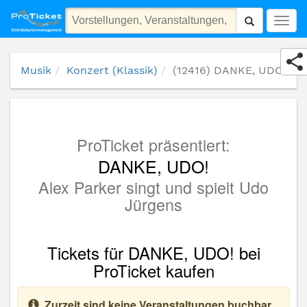
(12416) DANKE, UDO!
Togg
navig
Musik
Konzert (Klassik)
(12416) DANKE, UDO!
ProTicket präsentiert:
DANKE, UDO!
Alex Parker singt und spielt Udo
Jürgens
Tickets für DANKE, UDO! bei
ProTicket kaufen
Zurzeit sind keine Veranstaltungen buchbar.