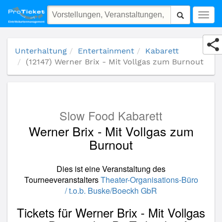
(12147) Werner Brix - Mit Vollgas zum Burnout
Togg
navig
Unterhaltung
Entertainment
Kabarett
(12147) Werner Brix - Mit Vollgas zum Burnout
Slow Food Kabarett
Werner Brix - Mit Vollgas zum
Burnout
Dies ist eine Veranstaltung des
Tourneeveranstalters
Theater-Organisations-Büro
/ t.o.b. Buske/Boeckh GbR
Tickets für Werner Brix - Mit Vollgas