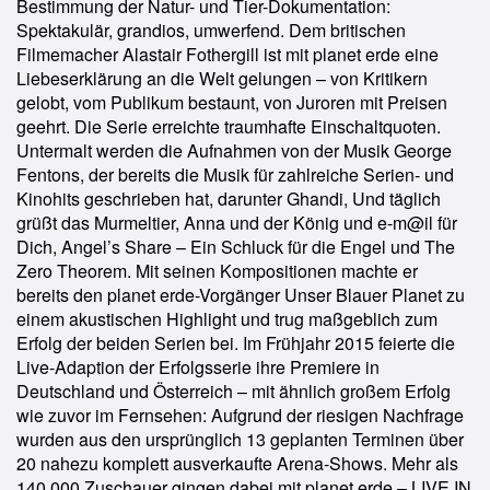
Bestimmung der Natur- und Tier-Dokumentation:
Spektakulär, grandios, umwerfend. Dem britischen
Filmemacher Alastair Fothergill ist mit planet erde eine
Liebeserklärung an die Welt gelungen – von Kritikern
gelobt, vom Publikum bestaunt, von Juroren mit Preisen
geehrt. Die Serie erreichte traumhafte Einschaltquoten.
Untermalt werden die Aufnahmen von der Musik George
Fentons, der bereits die Musik für zahlreiche Serien- und
Kinohits geschrieben hat, darunter Ghandi, Und täglich
grüßt das Murmeltier, Anna und der König und e-m@il für
Dich, Angel’s Share – Ein Schluck für die Engel und The
Zero Theorem. Mit seinen Kompositionen machte er
bereits den planet erde-Vorgänger Unser Blauer Planet zu
einem akustischen Highlight und trug maßgeblich zum
Erfolg der beiden Serien bei. Im Frühjahr 2015 feierte die
Live-Adaption der Erfolgsserie ihre Premiere in
Deutschland und Österreich – mit ähnlich großem Erfolg
wie zuvor im Fernsehen: Aufgrund der riesigen Nachfrage
wurden aus den ursprünglich 13 geplanten Terminen über
20 nahezu komplett ausverkaufte Arena-Shows. Mehr als
140.000 Zuschauer gingen dabei mit planet erde – LIVE IN