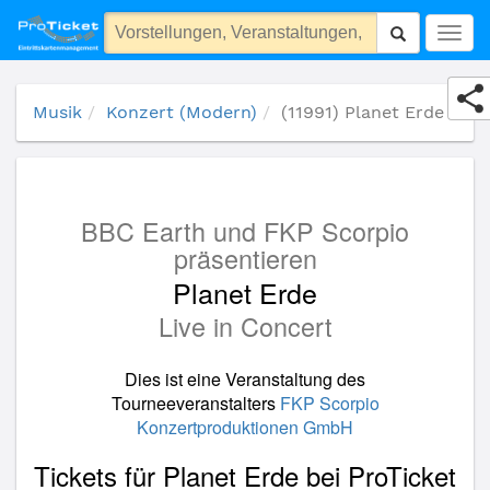
(11991) Planet Erde
Togg
navig
Musik
Konzert (Modern)
(11991) Planet Erde
BBC Earth und FKP Scorpio
präsentieren
Planet Erde
Live in Concert
Dies ist eine Veranstaltung des
Tourneeveranstalters
FKP Scorpio
Konzertproduktionen GmbH
Tickets für Planet Erde bei ProTicket