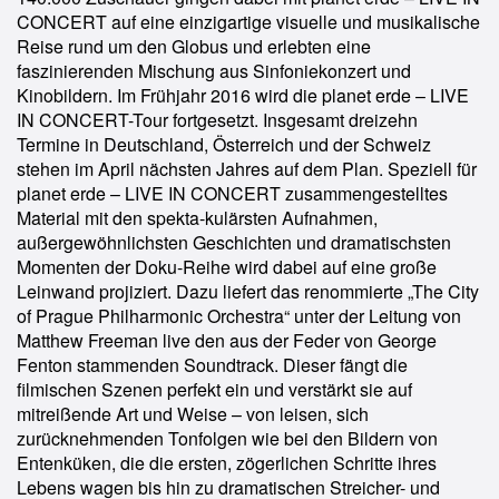
CONCERT auf eine einzigartige visuelle und musikalische
Reise rund um den Globus und erlebten eine
faszinierenden Mischung aus Sinfoniekonzert und
Kinobildern. Im Frühjahr 2016 wird die planet erde – LIVE
IN CONCERT-Tour fortgesetzt. Insgesamt dreizehn
Termine in Deutschland, Österreich und der Schweiz
stehen im April nächsten Jahres auf dem Plan. Speziell für
planet erde – LIVE IN CONCERT zusammengestelltes
Material mit den spekta-kulärsten Aufnahmen,
außergewöhnlichsten Geschichten und dramatischsten
Momenten der Doku-Reihe wird dabei auf eine große
Leinwand projiziert. Dazu liefert das renommierte „The City
of Prague Philharmonic Orchestra“ unter der Leitung von
Matthew Freeman live den aus der Feder von George
Fenton stammenden Soundtrack. Dieser fängt die
filmischen Szenen perfekt ein und verstärkt sie auf
mitreißende Art und Weise – von leisen, sich
zurücknehmenden Tonfolgen wie bei den Bildern von
Entenküken, die die ersten, zögerlichen Schritte ihres
Lebens wagen bis hin zu dramatischen Streicher- und