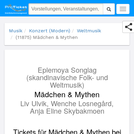
(11875) Mädchen & Mythen
Togg
navig
Musik
Konzert (Modern)
Weltmusik
(11875) Mädchen & Mythen
Eplemoya Songlag
(skandinavische Folk- und
Weltmusik)
Mädchen & Mythen
Liv Ulvik, Wenche Losnegård,
Anja Eline Skybakmoen
Tickets für Mädchen & Mythen bei