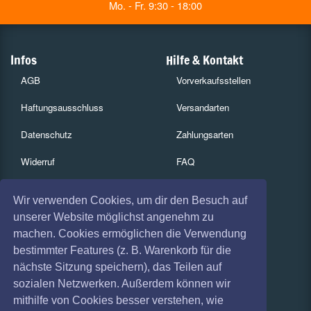
Mo. - Fr. 9:30 - 18:00
Infos
Hilfe & Kontakt
AGB
Vorverkaufsstellen
Haftungsausschluss
Versandarten
Datenschutz
Zahlungsarten
Widerruf
FAQ
Impressum
Services
Wir verwenden Cookies, um dir den Besuch auf
Absagen
Gutscheine
unserer Website möglichst angenehm zu
machen. Cookies ermöglichen die Verwendung
Geschäftskunden
bestimmter Features (z. B. Warenkorb für die
nächste Sitzung speichern), das Teilen auf
Kartenrückgabe
sozialen Netzwerken. Außerdem können wir
Besucherregistrierung
mithilfe von Cookies besser verstehen, wie