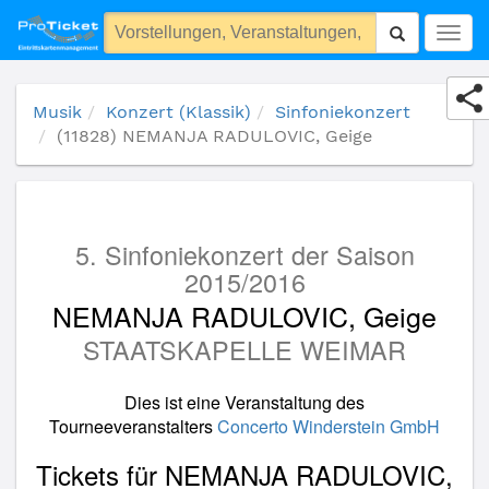
(11828) NEMANJA RADULOVIC, Geige
Togg
navig
Musik
Konzert (Klassik)
Sinfoniekonzert
(11828) NEMANJA RADULOVIC, Geige
5. Sinfoniekonzert der Saison
2015/2016
NEMANJA RADULOVIC, Geige
STAATSKAPELLE WEIMAR
Dies ist eine Veranstaltung des
Tourneeveranstalters
Concerto Winderstein GmbH
Tickets für NEMANJA RADULOVIC,