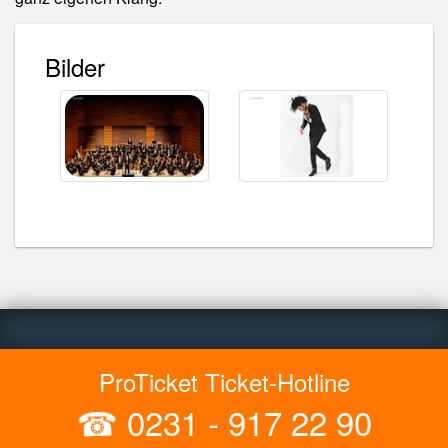
Bilder
ProTicket Ticket-Hotline
☎
0231 - 917 22 90