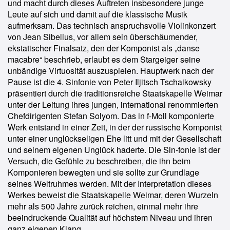
und macht durch dieses Auftreten insbesondere junge
Leute auf sich und damit auf die klassische Musik
aufmerksam. Das technisch anspruchsvolle Violinkonzert
von Jean Sibelius, vor allem sein überschäumender,
ekstatischer Finalsatz, den der Komponist als „danse
macabre“ beschrieb, erlaubt es dem Stargeiger seine
unbändige Virtuosität auszuspielen. Hauptwerk nach der
Pause ist die 4. Sinfonie von Peter Iljitsch Tschaikowsky
präsentiert durch die traditionsreiche Staatskapelle Weimar
unter der Leitung ihres jungen, international renommierten
Chefdirigenten Stefan Solyom. Das in f-Moll komponierte
Werk entstand in einer Zeit, in der der russische Komponist
unter einer unglückseligen Ehe litt und mit der Gesellschaft
und seinem eigenen Unglück haderte. Die Sin-fonie ist der
Versuch, die Gefühle zu beschreiben, die ihn beim
Komponieren bewegten und sie sollte zur Grundlage
seines Weltruhmes werden. Mit der Interpretation dieses
Werkes beweist die Staatskapelle Weimar, deren Wurzeln
mehr als 500 Jahre zurück reichen, einmal mehr ihre
beeindruckende Qualität auf höchstem Niveau und ihren
ganz eigenen Klang.