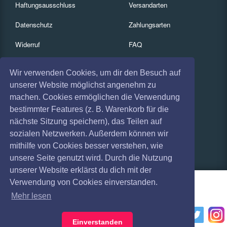
Haftungsausschluss
Versandarten
Datenschutz
Zahlungsarten
Widerruf
FAQ
Impressum
Services
Wir verwenden Cookies, um dir den Besuch auf
Absagen
Gutscheine
unserer Website möglichst angenehm zu
machen. Cookies ermöglichen die Verwendung
Geschäftskunden
bestimmter Features (z. B. Warenkorb für die
nächste Sitzung speichern), das Teilen auf
Kartenrückgabe
sozialen Netzwerken. Außerdem können wir
Besucherregistrierung
mithilfe von Cookies besser verstehen, wie
unsere Seite genutzt wird. Durch die Nutzung
unserer Website erklärst du dich mit der
Verwendung von Cookies einverstanden.
Mehr lesen
Einverstanden