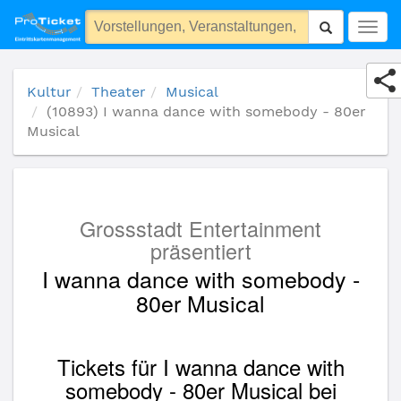
(10893) I wanna dance with somebody - 80er Musical
Togg
navig
Kultur
Theater
Musical
(10893) I wanna dance with somebody - 80er
Musical
Grossstadt Entertainment
präsentiert
I wanna dance with somebody -
80er Musical
Tickets für I wanna dance with
somebody - 80er Musical bei