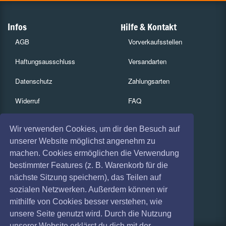
Infos
Hilfe & Kontakt
AGB
Vorverkaufsstellen
Haftungsausschluss
Versandarten
Datenschutz
Zahlungsarten
Widerruf
FAQ
Impressum
Services
Wir verwenden Cookies, um dir den Besuch auf
Absagen
Gutscheine
unserer Website möglichst angenehm zu
machen. Cookies ermöglichen die Verwendung
Geschäftskunden
bestimmter Features (z. B. Warenkorb für die
nächste Sitzung speichern), das Teilen auf
Kartenrückgabe
sozialen Netzwerken. Außerdem können wir
Besucherregistrierung
mithilfe von Cookies besser verstehen, wie
unsere Seite genutzt wird. Durch die Nutzung
unserer Website erklärst du dich mit der