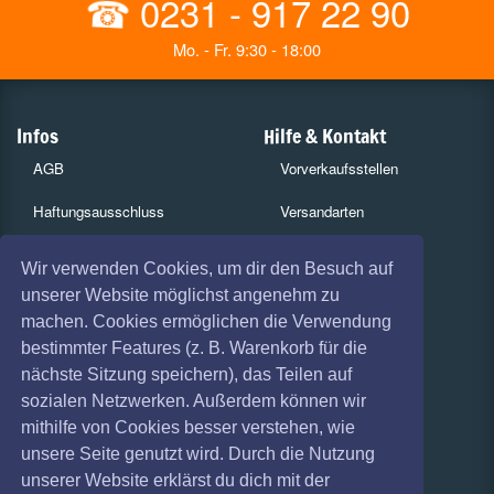
☎
0231 - 917 22 90
Mo. - Fr. 9:30 - 18:00
Infos
Hilfe & Kontakt
AGB
Vorverkaufsstellen
Haftungsausschluss
Versandarten
Datenschutz
Zahlungsarten
Wir verwenden Cookies, um dir den Besuch auf
unserer Website möglichst angenehm zu
Widerruf
Kulturpass
machen. Cookies ermöglichen die Verwendung
Impressum
Services
bestimmter Features (z. B. Warenkorb für die
nächste Sitzung speichern), das Teilen auf
Absagen
Gutscheine
sozialen Netzwerken. Außerdem können wir
Coronavirus (COVID 19)
Geschäftskunden
mithilfe von Cookies besser verstehen, wie
unsere Seite genutzt wird. Durch die Nutzung
Kartenrückgabe
unserer Website erklärst du dich mit der