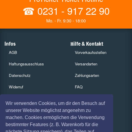
☎
0231 - 917 22 90
Mo. - Fr. 9:30 - 18:00
Infos
Hilfe & Kontakt
AGB
Vorverkaufsstellen
Haftungsausschluss
Versandarten
Datenschutz
Zahlungsarten
Widerruf
FAQ
Impressum
Services
Wir verwenden Cookies, um dir den Besuch auf
Absagen
Gutscheine
unserer Website möglichst angenehm zu
machen. Cookies ermöglichen die Verwendung
Geschäftskunden
bestimmter Features (z. B. Warenkorb für die
nächste Sitzung speichern), das Teilen auf