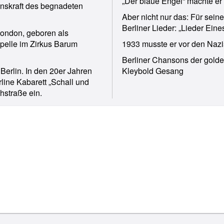
„Der blaue Engel“ machte er 
enskraft des begnadeten
Aber nicht nur das: Für sein
Berliner Lieder: „Lieder Ei
London, geboren als
apelle im Zirkus Barum
1933 musste er vor den Nazi
Berliner Chansons der golde
erlin. In den 20er Jahren
Kleybold Gesang
line Kabarett „Schall und
hstraße ein.