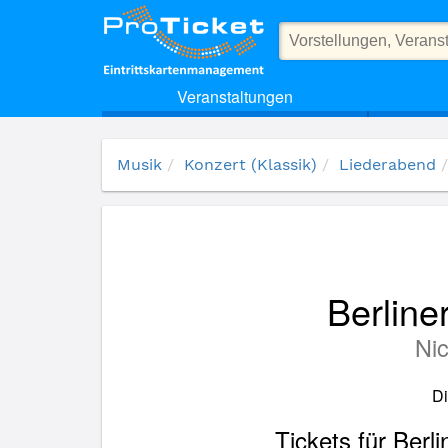
(17546) Berliner Chansons der goldenen Zwanziger
Veranstaltungen
Musik
Konzert (Klassik)
Liederabend
Berline
Ni
Di
Tickets für Ber