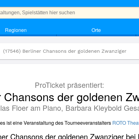
Regionen
Orte
(17546) Berliner Chansons der goldenen Zwanziger
ProTicket präsentiert:
r Chansons der goldenen Z
clas Floer am Piano, Barbara Kleybold Ges
es ist eine Veranstaltung des Tourneeveranstalters
ROTO Theat
liner Chansons der goldenen Zwanziger bei 