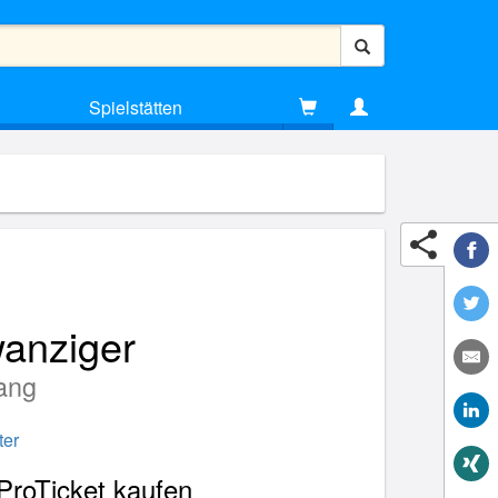
Spielstätten
wanziger
ang
er
ProTicket kaufen