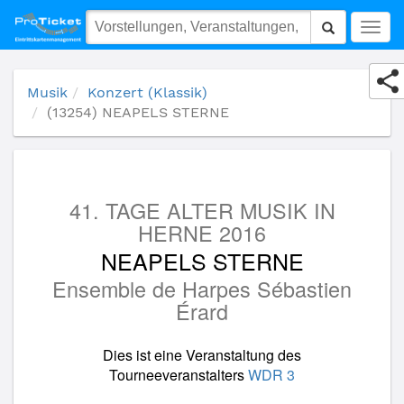
(13254) NEAPELS STERNE
Togg
navig
Musik
Konzert (Klassik)
(13254) NEAPELS STERNE
41. TAGE ALTER MUSIK IN
HERNE 2016
NEAPELS STERNE
Ensemble de Harpes Sébastien
Érard
Dies ist eine Veranstaltung des
Tourneeveranstalters
WDR 3