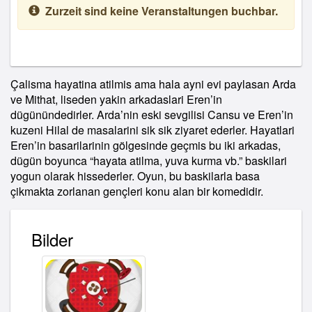
Zurzeit sind keine Veranstaltungen buchbar.
Çalisma hayatina atilmis ama hala ayni evi paylasan Arda
ve Mithat, liseden yakin arkadaslari Eren’in
dügünündedirler. Arda’nin eski sevgilisi Cansu ve Eren’in
kuzeni Hilal de masalarini sik sik ziyaret ederler. Hayatlari
Eren’in basarilarinin gölgesinde geçmis bu iki arkadas,
dügün boyunca “hayata atilma, yuva kurma vb.” baskilari
yogun olarak hissederler. Oyun, bu baskilarla basa
çikmakta zorlanan gençleri konu alan bir komedidir.
Bilder