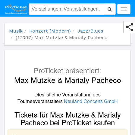
(17097) Max Mutzke & Marialy Pacheco
Togg
navig
Musik
Konzert (Modern)
Jazz/Blues
(17097) Max Mutzke & Marialy Pacheco
ProTicket präsentiert:
Max Mutzke & Marialy Pacheco
Dies ist eine Veranstaltung des
Tourneeveranstalters
Neuland Concerts GmbH
Tickets für Max Mutzke & Marialy
Pacheco bei ProTicket kaufen