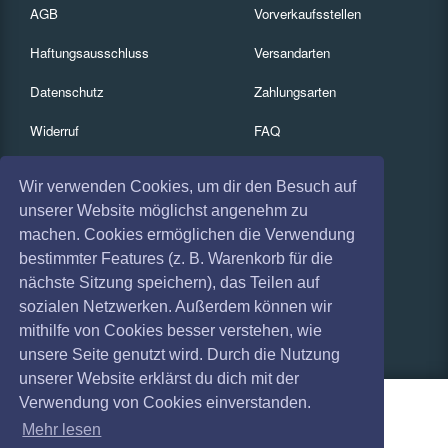
AGB
Vorverkaufsstellen
Haftungsausschluss
Versandarten
Datenschutz
Zahlungsarten
Widerruf
FAQ
Impressum
Services
Wir verwenden Cookies, um dir den Besuch auf
Absagen
Gutscheine
unserer Website möglichst angenehm zu
machen. Cookies ermöglichen die Verwendung
Geschäftskunden
bestimmter Features (z. B. Warenkorb für die
nächste Sitzung speichern), das Teilen auf
Kartenrückgabe
sozialen Netzwerken. Außerdem können wir
Besucherregistrierung
mithilfe von Cookies besser verstehen, wie
unsere Seite genutzt wird. Durch die Nutzung
unserer Website erklärst du dich mit der
Verwendung von Cookies einverstanden.
Mehr lesen