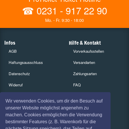
☎
0231 - 917 22 90
Mo. - Fr. 9:30 - 18:00
Infos
Hilfe & Kontakt
AGB
Vorverkaufsstellen
Haftungsausschluss
Versandarten
Datenschutz
Zahlungsarten
Widerruf
FAQ
Impressum
Services
Wir verwenden Cookies, um dir den Besuch auf
Absagen
Gutscheine
unserer Website möglichst angenehm zu
machen. Cookies ermöglichen die Verwendung
Geschäftskunden
bestimmter Features (z. B. Warenkorb für die
nächste Sitzung speichern), das Teilen auf