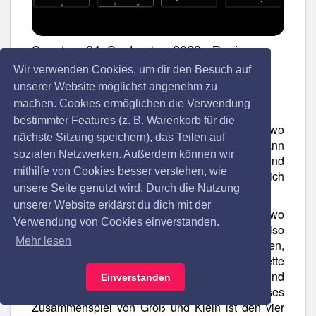
Sonntag, 24. September 2023 - Beginn:
17:00 Uhr
Wir verwenden Cookies, um dir den Besuch auf
Festhalle
unserer Website möglichst angenehm zu
machen. Cookies ermöglichen die Verwendung
Junior's Jazz Open
bestimmter Features (z. B. Warenkorb für die
Wenn es denn eine Schublade sein soll, wo
nächste Sitzung speichern), das Teilen auf
man
RUMPELSTIL
hineinstopfen könnte, dann
sozialen Netzwerken. Außerdem können wir
heißt diese unbedingt Family-Entertainment. Und
mithilfe von Cookies besser verstehen, wie
das musikalisch crossover, inhaltlich
unsere Seite genutzt wird. Durch die Nutzung
anspruchsvoll und Live ein Erlebnis!
unserer Website erklärst du dich mit der
Die Musik von
RUMPELSTIL
ist da zu Hause, wo
Verwendung von Cookies einverstanden.
Erwachsene und Kinder zusammenkommen, also
Mehr lesen
miteinander bummeln, schummeln, Kekse klauen,
sich im Auto stauen, Karten spielen, um die Wette
schielen, Fragen fragen, sich wieder vertragen und
Einverstanden
gute Musik erleben wollen. Dieses
Zusammenspiel von Groß und Klein ist den vier