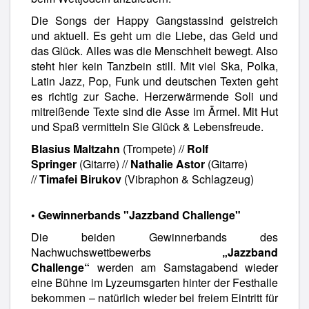
Die Songs der Happy Gangstassind geistreich
und aktuell. Es geht um die Liebe, das Geld und
das Glück. Alles was die Menschheit bewegt. Also
steht hier kein Tanzbein still. Mit viel Ska, Polka,
Latin Jazz, Pop, Funk und deutschen Texten geht
es richtig zur Sache. Herzerwärmende Soli und
mitreißende Texte sind die Asse im Ärmel. Mit Hut
und Spaß vermitteln Sie Glück & Lebensfreude.
Blasius Maltzahn
(Trompete) //
Rolf
Springer
(Gitarre) //
Nathalie Astor
(Gitarre)
//
Timafei Birukov
(Vibraphon & Schlagzeug)
• Gewinnerbands "Jazzband Challenge"
Die beiden Gewinnerbands des
Nachwuchswettbewerbs
„Jazzband
Challenge“
werden am Samstagabend wieder
eine Bühne im Lyzeumsgarten hinter der Festhalle
bekommen – natürlich wieder bei freiem Eintritt für