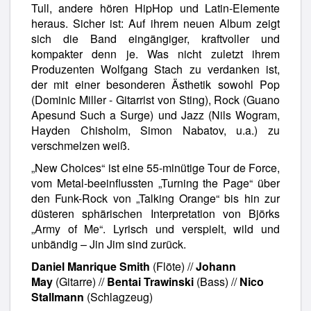
Tull, andere hören HipHop und Latin-Elemente
heraus. Sicher ist: Auf ihrem neuen Album zeigt
sich die Band eingängiger, kraftvoller und
kompakter denn je. Was nicht zuletzt ihrem
Produzenten Wolfgang Stach zu verdanken ist,
der mit einer besonderen Ästhetik sowohl Pop
(Dominic Miller - Gitarrist von Sting), Rock (Guano
Apesund Such a Surge) und Jazz (Nils Wogram,
Hayden Chisholm, Simon Nabatov, u.a.) zu
verschmelzen weiß.
„New Choices“ ist eine 55-minütige Tour de Force,
vom Metal-beeinflussten „Turning the Page“ über
den Funk-Rock von „Talking Orange“ bis hin zur
düsteren sphärischen Interpretation von Björks
„Army of Me“. Lyrisch und verspielt, wild und
unbändig – Jin Jim sind zurück.
Daniel Manrique Smith
(Flöte) //
Johann
May
(Gitarre) //
Bentai Trawinski
(Bass) //
Nico
Stallmann
(Schlagzeug)