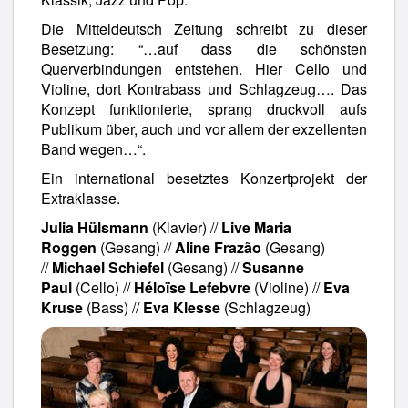
Die Mitteldeutsch Zeitung schreibt zu dieser
Besetzung: “…auf dass die schönsten
Querverbindungen entstehen. Hier Cello und
Violine, dort Kontrabass und Schlagzeug…. Das
Konzept funktionierte, sprang druckvoll aufs
Publikum über, auch und vor allem der exzellenten
Band wegen…“.
Ein international besetztes Konzertprojekt der
Extraklasse.
Julia Hülsmann
(Klavier) //
Live Maria
Roggen
(Gesang) //
Aline Frazão
(Gesang)
//
Michael Schiefel
(Gesang) //
Susanne
Paul
(Cello) //
Héloïse Lefebvre
(Violine) //
Eva
Kruse
(Bass) //
Eva Klesse
(Schlagzeug)