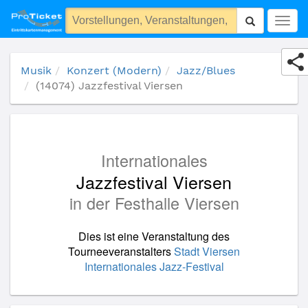
(14074) Jazzfestival Viersen
Togg
navig
Musik
Konzert (Modern)
Jazz/Blues
(14074) Jazzfestival Viersen
Internationales
Jazzfestival Viersen
in der Festhalle Viersen
Dies ist eine Veranstaltung des
Tourneeveranstalters
Stadt Viersen
Internationales Jazz-Festival