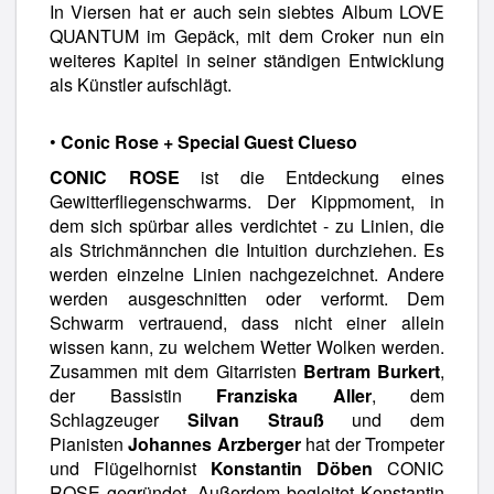
In Viersen hat er auch sein siebtes Album LOVE
QUANTUM im Gepäck, mit dem Croker nun ein
weiteres Kapitel in seiner ständigen Entwicklung
als Künstler aufschlägt.
•
Conic Rose + Special Guest Clueso
CONIC ROSE
ist die Entdeckung eines
Gewitterfliegenschwarms. ­Der Kippmoment, in
dem sich spürbar alles verdichtet - zu Linien, die
als Strichmännchen die Intuition durchziehen. Es
werden einzelne Linien nachgezeichnet. Andere
werden ausgeschnitten oder verformt. Dem
Schwarm vertrauend, dass nicht einer allein
wissen kann, zu welchem Wetter Wolken werden.
Zusammen mit dem Gitarristen
Bertram Burkert
,
der Bassistin
Franziska Aller
, dem
Schlagzeuger
Silvan Strauß
und dem
Pianisten
Johannes Arzberger
hat der Trompeter
und Flügelhornist
Konstantin Döben
CONIC
ROSE gegründet. Außerdem begleitet Konstantin