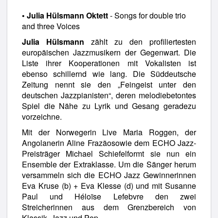
• Julia Hülsmann Oktett
- Songs for double trio
and three Voices
Julia Hülsmann
zählt zu den profiliertesten
europäischen Jazzmusikern der Gegenwart. Die
Liste ihrer Kooperationen mit Vokalisten ist
ebenso schillernd wie lang. Die Süddeutsche
Zeitung nennt sie den „Feingeist unter den
deutschen Jazzpianisten“, deren melodiebetontes
Spiel die Nähe zu Lyrik und Gesang geradezu
vorzeichne.
Mit der Norwegerin Live Maria Roggen, der
Angolanerin Aline Frazãosowie dem ECHO Jazz-
Preisträger Michael Schiefelformt sie nun ein
Ensemble der Extraklasse. Um die Sänger herum
versammeln sich die ECHO Jazz Gewinnerinnen
Eva Kruse (b) + Eva Klesse (d) und mit Susanne
Paul und Héloïse Lefebvre den zwei
Streicherinnen aus dem Grenzbereich von
Klassik, Jazz und Pop.