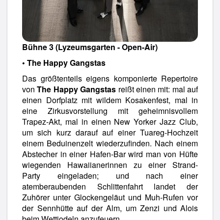
Bühne 3 (Lyzeumsgarten - Open-Air)
• The Happy Gangstas
Das größtenteils eigens komponierte Repertoire
von
The Happy Gangstas
reißt einen mit: mal auf
einen Dorfplatz mit wildem Kosakenfest, mal in
eine Zirkusvorstellung mit geheimnisvollem
Trapez-Akt, mal in einen New Yorker Jazz Club,
um sich kurz darauf auf einer Tuareg-Hochzeit
einem Beduinenzelt wiederzufinden. Nach einem
Abstecher in einer Hafen-Bar wird man von Hüfte
wiegenden Hawaiianerinnen zu einer Strand-
Party eingeladen; und nach einer
atemberaubenden Schlittenfahrt landet der
Zuhörer unter Glockengeläut und Muh-Rufen vor
der Sennhütte auf der Alm, um Zenzi und Alois
beim Wettjodeln anzufeuern.