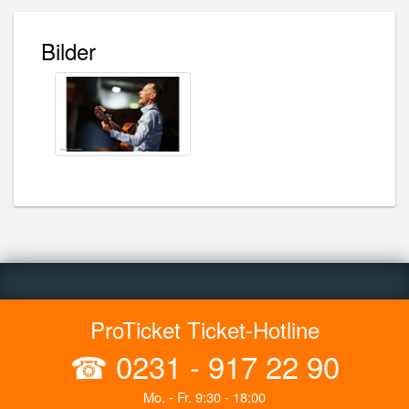
Bilder
ProTicket Ticket-Hotline
☎
0231 - 917 22 90
Mo. - Fr. 9:30 - 18:00