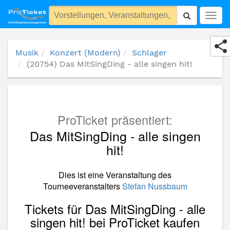
(20754) Das MitSingDing - alle singen hit!
Togg
navig
Musik
Konzert (Modern)
Schlager
(20754) Das MitSingDing - alle singen hit!
ProTicket präsentiert:
Das MitSingDing - alle singen
hit!
Dies ist eine Veranstaltung des
Tourneeveranstalters
Stefan Nussbaum
Tickets für Das MitSingDing - alle
singen hit! bei ProTicket kaufen