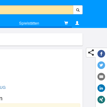
Spielstätten
 UG
n