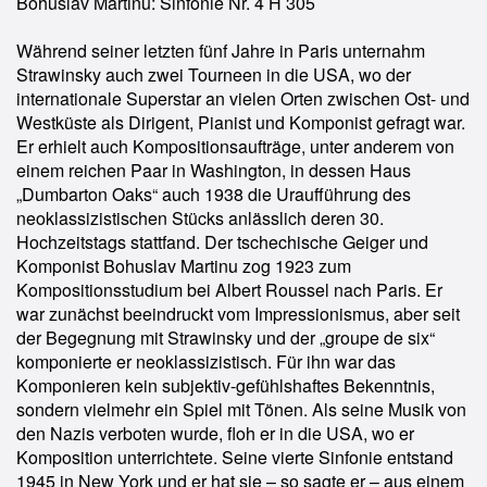
Bohuslav Martinu: Sinfonie Nr. 4 H 305
Während seiner letzten fünf Jahre in Paris unternahm
Strawinsky auch zwei Tourneen in die USA, wo der
internationale Superstar an vielen Orten zwischen Ost- und
Westküste als Dirigent, Pianist und Komponist gefragt war.
Er erhielt auch Kompositionsaufträge, unter anderem von
einem reichen Paar in Washington, in dessen Haus
„Dumbarton Oaks“ auch 1938 die Uraufführung des
neoklassizistischen Stücks anlässlich deren 30.
Hochzeitstags stattfand. Der tschechische Geiger und
Komponist Bohuslav Martinu zog 1923 zum
Kompositionsstudium bei Albert Roussel nach Paris. Er
war zunächst beeindruckt vom Impressionismus, aber seit
der Begegnung mit Strawinsky und der „groupe de six“
komponierte er neoklassizistisch. Für ihn war das
Komponieren kein subjektiv-gefühlshaftes Bekenntnis,
sondern vielmehr ein Spiel mit Tönen. Als seine Musik von
den Nazis verboten wurde, floh er in die USA, wo er
Komposition unterrichtete. Seine vierte Sinfonie entstand
1945 in New York und er hat sie – so sagte er – aus einem