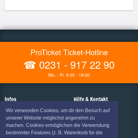
ProTicket Ticket-Hotline
☎
0231 - 917 22 90
Mo. - Fr. 9:30 - 18:00
Infos
Hilfe & Kontakt
AGB
Vorverkaufsstellen
Wir verwenden Cookies, um dir den Besuch auf
unserer Website möglichst angenehm zu
Haftungsausschluss
Versandarten
machen. Cookies ermöglichen die Verwendung
Datenschutz
Zahlungsarten
bestimmter Features (z. B. Warenkorb für die