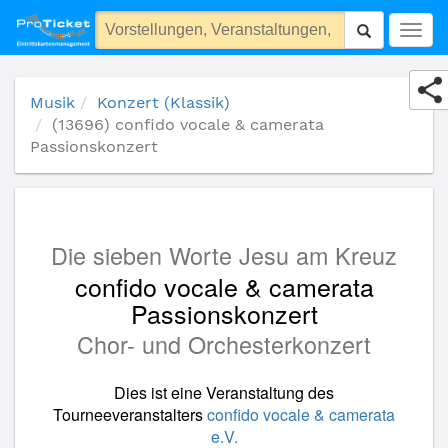
(13696) confido vocale & camerata Passionskonzert
Togg
navig
Musik
Konzert (Klassik)
(13696) confido vocale & camerata
Passionskonzert
Die sieben Worte Jesu am Kreuz
confido vocale & camerata
Passionskonzert
Chor- und Orchesterkonzert
Dies ist eine Veranstaltung des
Tourneeveranstalters
confido vocale & camerata
e.V.