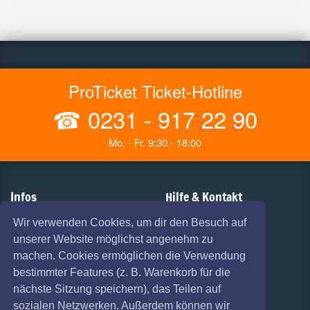
ProTicket Ticket-Hotline
☎
0231 - 917 22 90
Mo. - Fr. 9:30 - 18:00
Infos
Hilfe & Kontakt
AGB
Vorverkaufsstellen
Wir verwenden Cookies, um dir den Besuch auf
unserer Website möglichst angenehm zu
Haftungsausschluss
Versandarten
machen. Cookies ermöglichen die Verwendung
Datenschutz
Zahlungsarten
bestimmter Features (z. B. Warenkorb für die
nächste Sitzung speichern), das Teilen auf
Widerruf
FAQ
sozialen Netzwerken. Außerdem können wir