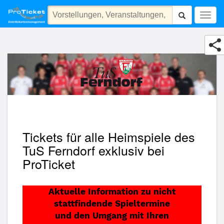
TuS Ferndorf Handball GmbH
Togg
navig
Tickets für alle Heimspiele des
TuS Ferndorf exklusiv bei
ProTicket
Aktuelle Information zu nicht
stattfindende Spieltermine
und den Umgang mit Ihren