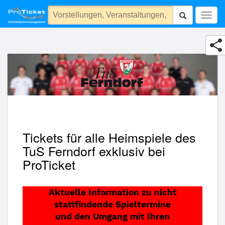
TuS Ferndorf Handball GmbH
Togg
navig
Tickets für alle Heimspiele des
TuS Ferndorf exklusiv bei
ProTicket
Aktuelle Information zu nicht
stattfindende Spieltermine
und den Umgang mit Ihren