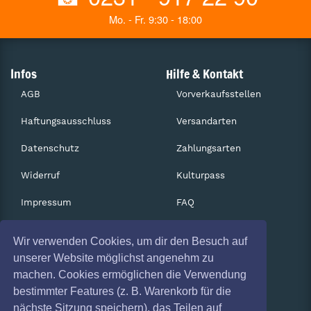
Mo. - Fr. 9:30 - 18:00
Infos
Hilfe & Kontakt
AGB
Vorverkaufsstellen
Haftungsausschluss
Versandarten
Datenschutz
Zahlungsarten
Widerruf
Kulturpass
Impressum
FAQ
Absagen
Services
Wir verwenden Cookies, um dir den Besuch auf
Coronavirus (COVID 19)
Gutscheine
unserer Website möglichst angenehm zu
machen. Cookies ermöglichen die Verwendung
Geschäftskunden
bestimmter Features (z. B. Warenkorb für die
nächste Sitzung speichern), das Teilen auf
Kartenrückgabe