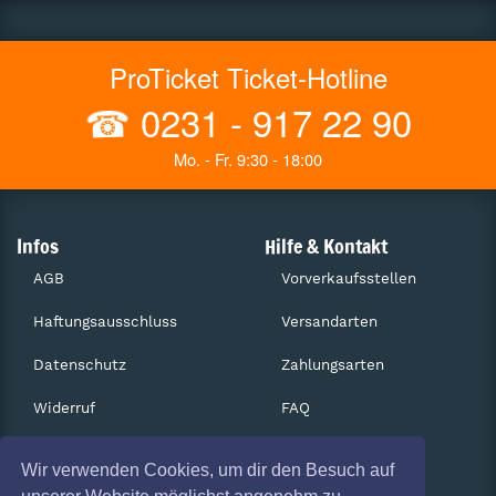
ProTicket Ticket-Hotline
☎
0231 - 917 22 90
Mo. - Fr. 9:30 - 18:00
Infos
Hilfe & Kontakt
AGB
Vorverkaufsstellen
Haftungsausschluss
Versandarten
Datenschutz
Zahlungsarten
Widerruf
FAQ
Impressum
Services
Wir verwenden Cookies, um dir den Besuch auf
Absagen
Gutscheine